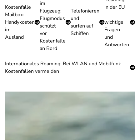
im
Kostenfalle
in der EU
Flugzeug:
Telefonieren
Mailbox:
-
Flugmodus
und
Handykosten
wichtige
schützt
surfen auf
im
Fragen
vor
Schiffen
Ausland
und
Kostenfalle
Antworten
an Bord
Internationales Roaming: Bei WLAN und Mobilfunk
Kostenfallen vermeiden