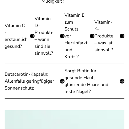
Müdigkeit?
Vitamin E
Vitamin
zum
Vitamin-
Vitamin C
D-
Schutz
K-
-
Produkte
vor
Produkte
erstaunlich
– wann
Herzinfarkt
– was ist
gesund?
sind sie
und
sinnvoll?
sinnvoll?
Krebs?
Sorgt Biotin für
Betacarotin-Kapseln:
gesunde Haut,
Allenfalls geringfügiger
glänzende Haare und
Sonnenschutz
feste Nägel?