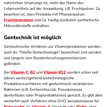
natürlichen Ursprungs ist, steht der Name des
Lebensmittels auf der Verpackung, z.B. Fruchtpulver. Zu
beachten ist, dass Produkte mit Pflanzenpulver,
Fruchtextrakten
und Co. häufig zusätzlich synthetische
Mikronährstoffe enthalten.
Gentechnik ist möglich
Gentechnische Verfahren zur Vitaminproduktion werden
auch als "Weiße Biotechnologie" bezeichnet und werden
seit langem vom Bundesforschungsministerium
gefördert.
Bei
Vitamin C
,
B2
und
Vitamin B12
werden schon seit
Jahren weitestgehend biotechnologische
Produktionsverfahren mit gentechnisch veränderten
Bakterien (z.B. Escherichia coli, Pseudomonas
denitrificans oder Propionibakterien) genutzt. Es gibt aber
weiterhin auch Verfahren ohne GVO, beispielsweise für
Betacarotin
als
Vitamin-A
-Vorstufe oder
Biotin
, aber