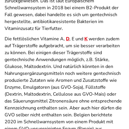
zurückgewiesen. Das ist laut Europäischem
Schnellwarnsystem in 2018 bei einem B2-Produkt der
Fall gewesen, dabei handelte es sich um gentechnisch
hergestellte, antibiotikaresistente Bakterien im
Vitaminzusatz für Tierfutter.
Die fettlöslichen Vitamine A,
D
, E und
K
werden zudem
auf Trägerstoffe aufgebracht, um sie besser verarbeiten
zu können. Bei einigen dieser Trägerstoffe sind
gentechnische Anwendungen möglich, z.B. Stärke,
Glukose, Maltodextrin. Und natürlich könnten in den
Nahrungsergänzungsmitteln noch weitere gentechnisch
produzierte Zutaten wie Aromen und Zusatzstoffe wie
Enzyme, Emulgatoren (aus GVO-Soja), Füllstoffe
(Dextrin, Maltodextrin, Cellulose aus GVO-Mais) oder
das Säuerungsmittel Zitronensäure ohne entsprechende
Kennzeichnung enthalten sein. Aber auch hier dürfen die
GVO selber nicht enthalten sein. Belgien berichtete
2020 im Schnellwarnsystem von einem Produkt mit
einem GVO-verunreinigten Enzym (Papain) aus