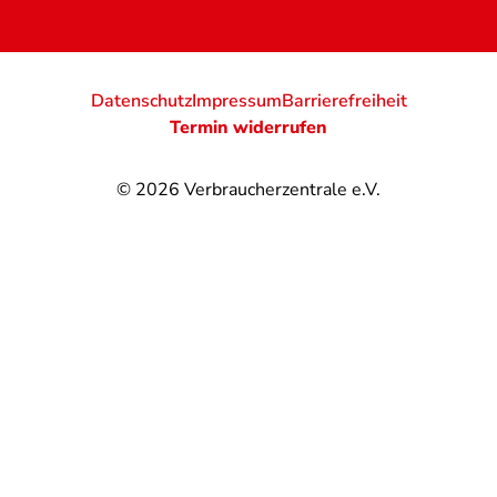
Datenschutz
Impressum
Barrierefreiheit
Termin widerrufen
© 2026
Verbraucherzentrale e.V.
@
@