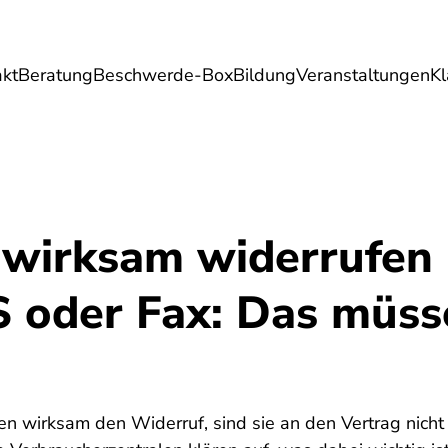
akt
Beratung
Beschwerde-Box
Bildung
Veranstaltungen
K
Umwelt
Gesundheit
Energie
Reis
 wirksam widerrufen 
S oder Fax: Das müss
nen wirksam den Widerruf, sind sie an den Vertrag nic