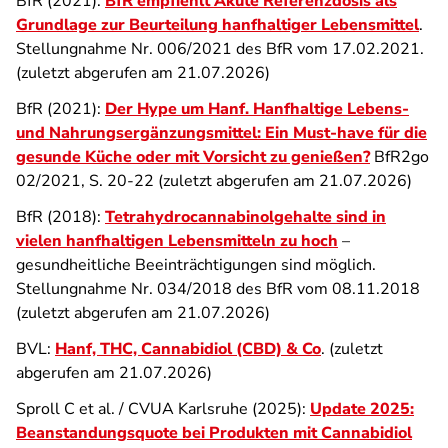
BfR (2021):
BfR empfiehlt Akute Referenzdosis als
Grundlage zur Beurteilung hanfhaltiger Lebensmittel
.
Stellungnahme Nr. 006/2021 des BfR vom 17.02.2021.
(zuletzt abgerufen am 21.07.2026)
BfR (2021):
Der Hype um Hanf. Hanfhaltige Lebens-
und Nahrungsergänzungsmittel: Ein Must-have für die
gesunde Küche oder mit Vorsicht zu genießen?
BfR2go
02/2021, S. 20-22 (zuletzt abgerufen am 21.07.2026)
BfR (2018):
Tetrahydrocannabinolgehalte sind in
vielen hanfhaltigen Lebensmitteln zu hoch
–
gesundheitliche Beeinträchtigungen sind möglich.
Stellungnahme Nr. 034/2018 des BfR vom 08.11.2018
(zuletzt abgerufen am 21.07.2026)
BVL:
Hanf, THC, Cannabidiol (CBD) & Co
. (zuletzt
abgerufen am 21.07.2026)
Sproll C et al. / CVUA Karlsruhe (2025):
Update 2025:
Beanstandungsquote bei Produkten mit Cannabidiol