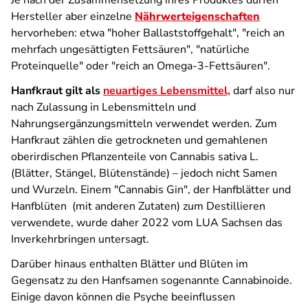
Je nach der Zusammensetzung ihres Produktes dürfen
Hersteller aber einzelne
Nährwerteigenschaften
hervorheben: etwa "hoher Ballaststoffgehalt", "reich an
mehrfach ungesättigten Fettsäuren", "natürliche
Proteinquelle" oder "reich an Omega-3-Fettsäuren".
Hanfkraut gilt als
neuartiges Lebensmittel,
darf also nur
nach Zulassung in Lebensmitteln und
Nahrungsergänzungsmitteln verwendet werden. Zum
Hanfkraut zählen die getrockneten und gemahlenen
oberirdischen Pflanzenteile von Cannabis sativa L.
(Blätter, Stängel, Blütenstände) – jedoch nicht Samen
und Wurzeln. Einem "Cannabis Gin", der Hanfblätter und
Hanfblüten (mit anderen Zutaten) zum Destillieren
verwendete, wurde daher 2022 vom LUA Sachsen das
Inverkehrbringen untersagt.
Darüber hinaus enthalten Blätter und Blüten im
Gegensatz zu den Hanfsamen sogenannte Cannabinoide.
Einige davon können die Psyche beeinflussen