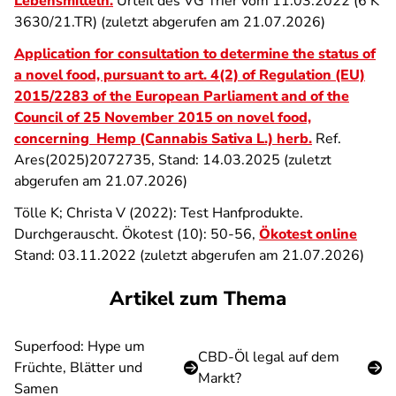
Lebensmitteln.
Urteil des VG Trier vom 11.03.2022 (6 K
3630/21.TR) (zuletzt abgerufen am 21.07.2026)
Application for consultation to determine the status of
a novel food, pursuant to art. 4(2) of Regulation (EU)
2015/2283 of the European Parliament and of the
Council of 25 November 2015 on novel food,
concerning Hemp (Cannabis Sativa L.) herb.
Ref.
Ares(2025)2072735, Stand: 14.03.2025 (zuletzt
abgerufen am 21.07.2026)
Tölle K; Christa V (2022): Test Hanfprodukte.
Durchgerauscht. Ökotest (10): 50-56,
Ökotest online
Stand: 03.11.2022 (zuletzt abgerufen am 21.07.2026)
Artikel zum Thema
Superfood: Hype um
CBD-Öl legal auf dem
Früchte, Blätter und
Markt?
Samen