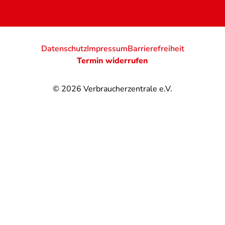
Datenschutz
Impressum
Barrierefreiheit
Termin widerrufen
© 2026
Verbraucherzentrale e.V.
@
@