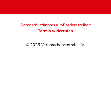
Datenschutz
Impressum
Barrierefreiheit
Termin widerrufen
© 2026
Verbraucherzentrale e.V.
@
@