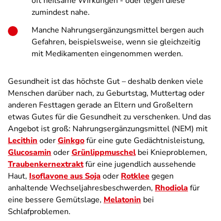
oft heilsame Wirkungen - oder legen diese
zumindest nahe.
Manche Nahrungsergänzungsmittel bergen auch
Gefahren, beispielsweise, wenn sie gleichzeitig
mit Medikamenten eingenommen werden.
Gesundheit ist das höchste Gut – deshalb denken viele
Menschen darüber nach, zu Geburtstag, Muttertag oder
anderen Festtagen gerade an Eltern und Großeltern
etwas Gutes für die Gesundheit zu verschenken. Und das
Angebot ist groß: Nahrungsergänzungsmittel (NEM) mit
Lecithin
oder
Ginkgo
für eine gute Gedächtnisleistung,
Glucosamin
oder
Grünlippmuschel
bei Knieproblemen,
Traubenkernextrakt
für eine jugendlich aussehende
Haut,
Isoflavone aus Soja
oder
Rotklee
gegen
anhaltende Wechseljahresbeschwerden,
Rhodiola
für
eine bessere Gemütslage,
Melatonin
bei
Schlafproblemen.