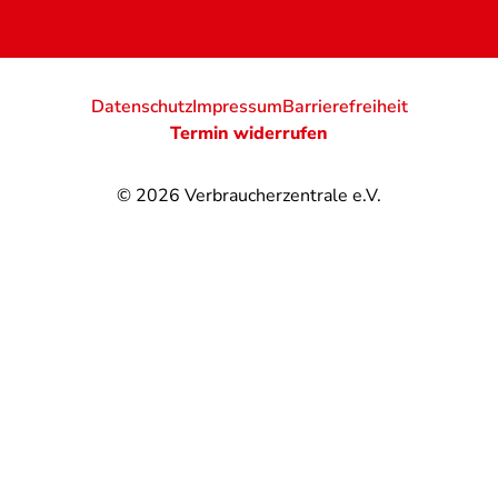
Datenschutz
Impressum
Barrierefreiheit
Termin widerrufen
© 2026
Verbraucherzentrale e.V.
@
@