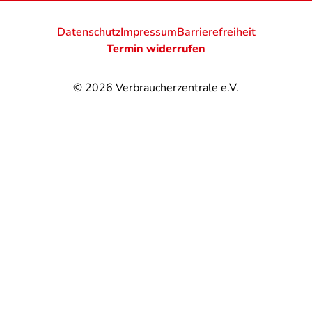
Datenschutz
Impressum
Barrierefreiheit
Termin widerrufen
© 2026
Verbraucherzentrale e.V.
@
@