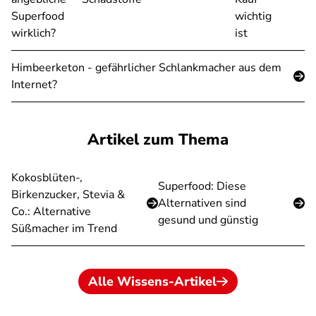
Superfood
wichtig
wirklich?
ist
Himbeerketon - gefährlicher Schlankmacher aus dem
Internet?
Artikel zum Thema
Kokosblüten-,
Superfood: Diese
Birkenzucker, Stevia &
Alternativen sind
Co.: Alternative
gesund und günstig
Süßmacher im Trend
Alle Wissens-Artikel