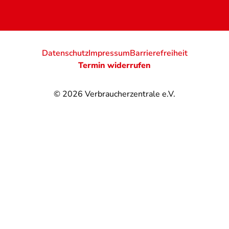
Datenschutz
Impressum
Barrierefreiheit
Termin widerrufen
© 2026
Verbraucherzentrale e.V.
@
@