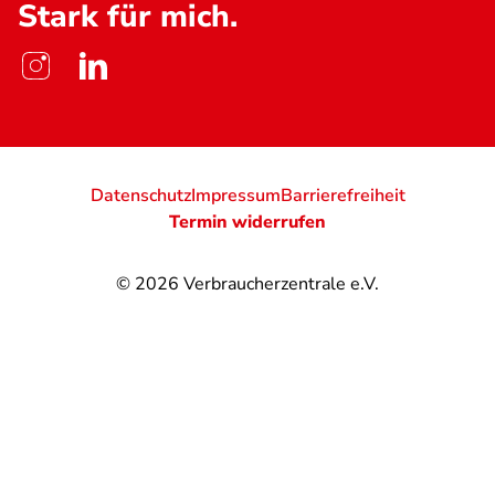
Stark für mich.
Datenschutz
Impressum
Barrierefreiheit
Termin widerrufen
© 2026
Verbraucherzentrale e.V.
@
@