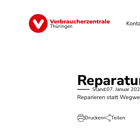
Direkt
zum
Inhalt
Kont
Finanzen
Digitales
Lebensmittel
Thüringen
Reparatu
Stand:
07. Januar 20
Reparieren statt Wegwer
Drucken
Teilen