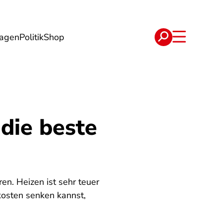
lagen
Politik
Shop
e
Verträge
 die beste
en. Heizen ist sehr teuer
kosten senken kannst,