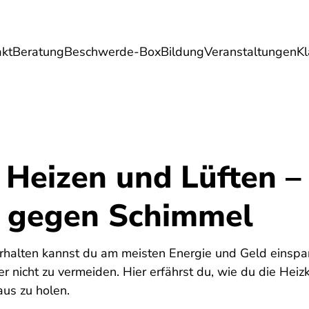
akt
Beratung
Beschwerde-Box
Bildung
Veranstaltungen
K
Umwelt
Gesundheit
Energie
Reis
 Heizen und Lüften –
e gegen Schimmel
rhalten kannst du am meisten Energie und Geld einspar
 nicht zu vermeiden. Hier erfährst du, wie du die Heiz
aus zu holen.