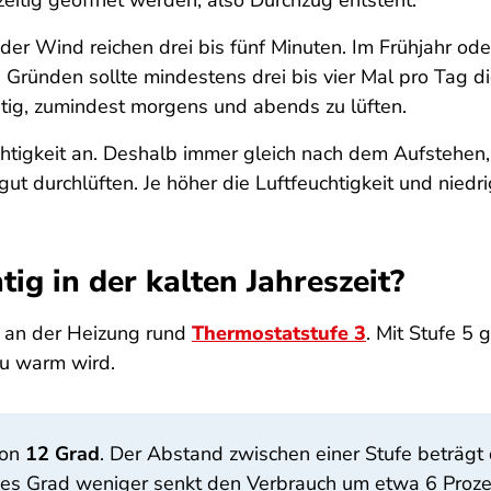
eitig geöffnet werden, also Durchzug entsteht.
er Wind reichen drei bis fünf Minuten. Im Frühjahr od
 Gründen sollte mindestens drei bis vier Mal pro Tag 
tig, zumindest morgens und abends zu lüften.
uchtigkeit an. Deshalb immer gleich nach dem Aufstehen
t durchlüften. Je höher die Luftfeuchtigkeit und nied
tig in der kalten Jahreszeit?
: an der Heizung rund
Thermostatstufe 3
. Mit Stufe 5 
zu warm wird.
von
12 Grad
. Der Abstand zwischen einer Stufe beträg
edes Grad weniger senkt den Verbrauch um etwa 6 Proz