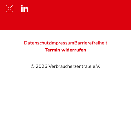
Datenschutz
Impressum
Barrierefreiheit
Termin widerrufen
© 2026
Verbraucherzentrale e.V.
@
@