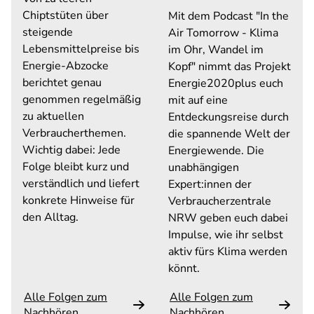
Chiptstüten über
Mit dem Podcast "In the
steigende
Air Tomorrow - Klima
Lebensmittelpreise bis
im Ohr, Wandel im
Energie-Abzocke
Kopf" nimmt das Projekt
berichtet
genau
Energie2020plus euch
genommen
regelmäßig
mit auf eine
zu aktuellen
Entdeckungsreise durch
Verbraucherthemen.
die spannende Welt der
Wichtig dabei: Jede
Energiewende. Die
Folge bleibt kurz und
unabhängigen
verständlich und liefert
Expert:innen der
konkrete Hinweise für
Verbraucherzentrale
den Alltag.
NRW geben euch dabei
Impulse, wie ihr selbst
aktiv fürs Klima werden
könnt.
Alle Folgen zum
Alle Folgen zum
Nachhören
Nachhören