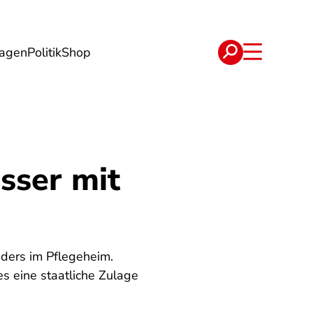
lagen
Politik
Shop
e
Verträge
sser mit
nders im Pflegeheim.
es eine staatliche Zulage