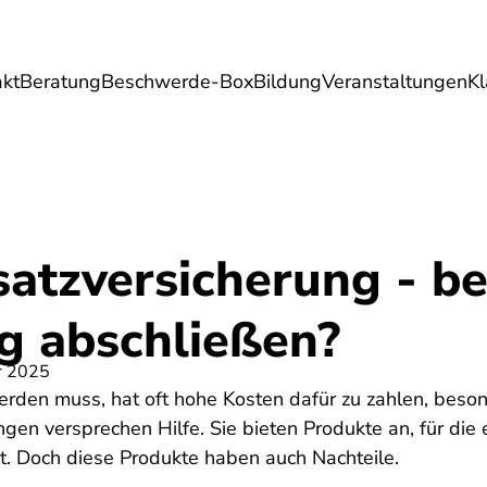
akt
Beratung
Beschwerde-Box
Bildung
Veranstaltungen
K
Umwelt
Gesundheit
Energie
Reis
atzversicherung - be
g abschließen?
r 2025
erden muss, hat oft hohe Kosten dafür zu zahlen, beso
ngen versprechen Hilfe. Sie bieten Produkte an, für die 
t. Doch diese Produkte haben auch Nachteile.