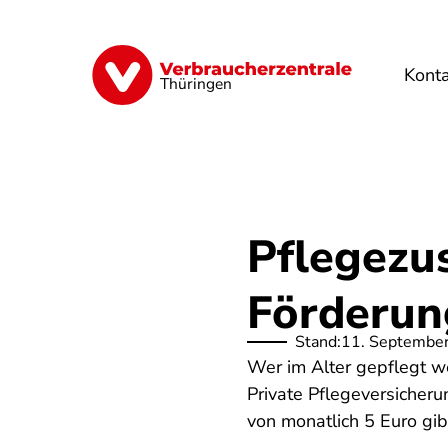
Direkt
zum
Inhalt
Kont
Finanzen
Digitales
Lebensmittel
Thüringen
Pflegezus
Förderun
Stand:
11. Septembe
Wer im Alter gepflegt w
Private Pflegeversicheru
von monatlich 5 Euro gib