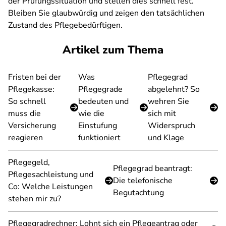
der Prüfungssituation und stellen dies schnell fest.
Bleiben Sie glaubwürdig und zeigen den tatsächlichen
Zustand des Pflegebedürftigen.
Artikel zum Thema
Fristen bei der
Was
Pflegegrad
Pflegekasse:
Pflegegrade
abgelehnt? So
So schnell
bedeuten und
wehren Sie
muss die
wie die
sich mit
Versicherung
Einstufung
Widerspruch
reagieren
funktioniert
und Klage
Pflegegeld,
Pflegegrad beantragt:
Pflegesachleistung und
Die telefonische
Co: Welche Leistungen
Begutachtung
stehen mir zu?
Pflegegradrechner: Lohnt sich ein Pflegeantrag oder